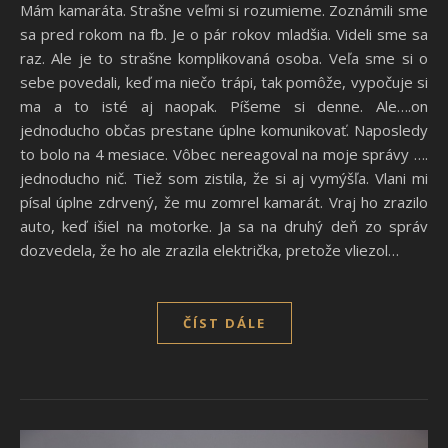
Mám kamaráta. Strašne veľmi si rozumieme. Zoznámili sme
sa pred rokom na fb. Je o pár rokov mladšia. Videli sme sa
raz. Ale je to strašne komplikovaná osoba. Veľa sme si o
sebe povedali, keď ma niečo trápi, tak pomôže, vypočuje si
ma a to isté aj naopak. Píšeme si denne. Ale….on
jednoducho občas prestane úplne komunikovať. Naposledy
to bolo na 4 mesiace. Vôbec nereagoval na moje správy ….
jednoducho nič. Tiež som zistila, že si aj vymýšľa. Vlani mi
písal úplne zdrvený, že mu zomrel kamarát. Vraj ho zrazilo
auto, keď išiel na motorke. Ja sa na druhý deň zo správ
dozvedela, že ho ale zrazila električka, pretože vliezol…
ČÍST DÁLE