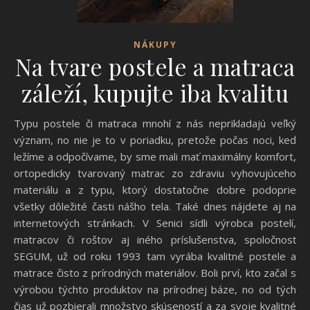
NÁKUPY
Na tvare postele a matraca
záleží, kupujte iba kvalitu
Typu postele či matraca mnohí z nás neprikladajú veľký
význam, no nie je to v poriadku, pretože počas noci, keď
ležíme a odpočívame, by sme mali mať maximálny komfort,
ortopedicky tvarovaný matrac zo zdraviu vyhovujúceho
materiálu a z typu, ktorý dostatočne dobre podoprie
všetky dôležité časti nášho tela. Také dnes nájdete aj na
internetových stránkach. V Senici sídli výrobca postelí,
matracov či roštov aj iného príslušenstva, spoločnosť
SEGUM, už od roku 1993 tam vyrába kvalitné postele a
matrace čisto z prírodných materiálov. Boli prví, kto začal s
výrobou týchto produktov na prírodnej báze, no od tých
čias už pozbierali množstvo skúseností a za svoje kvalitné