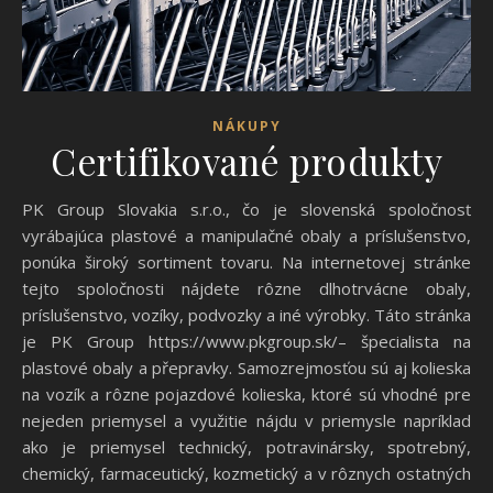
NÁKUPY
Certifikované produkty
PK Group Slovakia s.r.o., čo je slovenská spoločnosť
vyrábajúca plastové a manipulačné obaly a príslušenstvo,
ponúka široký sortiment tovaru. Na internetovej stránke
tejto spoločnosti nájdete rôzne dlhotrvácne obaly,
príslušenstvo, vozíky, podvozky a iné výrobky. Táto stránka
je PK Group https://www.pkgroup.sk/– špecialista na
plastové obaly a přepravky. Samozrejmosťou sú aj kolieska
na vozík a rôzne pojazdové kolieska, ktoré sú vhodné pre
nejeden priemysel a využitie nájdu v priemysle napríklad
ako je priemysel technický, potravinársky, spotrebný,
chemický, farmaceutický, kozmetický a v rôznych ostatných