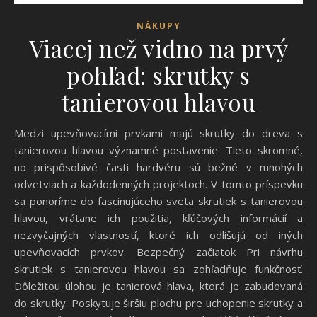
NÁKUPY
Viacej než vidno na prvý
pohľad: skrutky s
tanierovou hlavou
Medzi upevňovacími prvkami majú skrutky do dreva s
tanierovou hlavou významné postavenie. Tieto skromné,
no prispôsobivé časti hardvéru sú bežné v mnohých
odvetviach a každodenných projektoch. V tomto príspevku
sa ponoríme do fascinujúceho sveta skrutiek s tanierovou
hlavou, vrátane ich použitia, kľúčových informácií a
nezvyčajných vlastností, ktoré ich odlišujú od iných
upevňovacích prvkov. Bezpečný začiatok Pri návrhu
skrutiek s tanierovou hlavou sa zohľadňuje funkčnosť.
Dôležitou úlohou je tanierová hlava, ktorá je zabudovaná
do skrutky. Poskytuje širšiu plochu pre uchopenie skrutky a