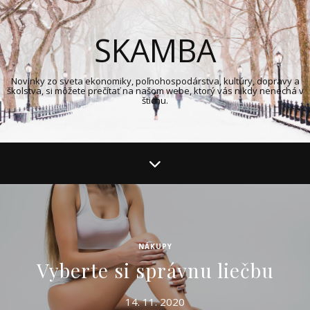
SKAMBA
Novinky zo sveta ekonomiky, poľnohospodárstva, kultúry, dopravy a
školstva, si môžete prečítať na našom webe, ktorý vás nikdy nenechá v
štichu.
NÁKUPY
Vyberte si správnu liečbu
14. 11. 2020