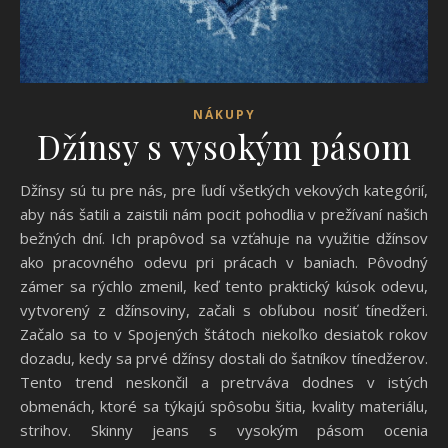
NÁKUPY
Džínsy s vysokým pásom
Džínsy sú tu pre nás, pre ľudí všetkých vekových kategórií,
aby nás šatili a zaistili nám pocit pohodlia v prežívaní našich
bežných dní. Ich prapôvod sa vzťahuje na využitie džínsov
ako pracovného odevu pri prácach v baniach. Pôvodný
zámer sa rýchlo zmenil, keď tento praktický kúsok odevu,
vytvorený z džínsoviny, začali s obľubou nosiť tínedžeri.
Začalo sa to v Spojených štátoch niekoľko desiatok rokov
dozadu, kedy sa prvé džínsy dostali do šatníkov tínedžerov.
Tento trend neskončil a pretrváva dodnes v istých
obmenách, ktoré sa týkajú spôsobu šitia, kvality materiálu,
strihov. Skinny jeans s vysokým pásom ocenia