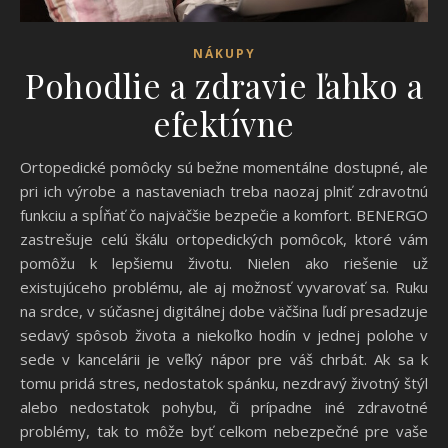
NÁKUPY
Pohodlie a zdravie ľahko a
efektívne
Ortopedické pomôcky sú bežne momentálne dostupné, ale
pri ich výrobe a nastaveniach treba naozaj plniť zdravotnú
funkciu a spĺňať čo najväčšie bezpečie a komfort. BENERGO
zastrešuje celú škálu ortopedických pomôcok, ktoré vám
pomôžu k lepšiemu životu. Nielen ako riešenie už
existujúceho problému, ale aj možnosť vyvarovať sa. Ruku
na srdce, v súčasnej digitálnej dobe väčšina ľudí presadzuje
sedavý spôsob života a niekoľko hodín v jednej polohe v
sede v kancelárii je veľký nápor pre váš chrbát. Ak sa k
tomu pridá stres, nedostatok spánku, nezdravý životný štýl
alebo nedostatok pohybu, či prípadne iné zdravotné
problémy, tak to môže byť celkom nebezpečné pre vaše