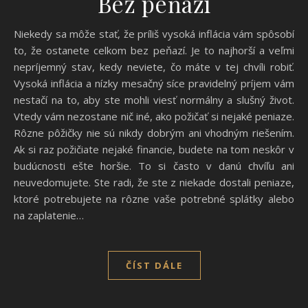
Bez peňazí
Niekedy sa môže stať, že príliš vysoká inflácia vám spôsobí
to, že ostanete celkom bez peňazí. Je to najhorší a veľmi
nepríjemný stav, kedy neviete, čo máte v tej chvíli robiť.
Vysoká inflácia a nízky mesačný síce pravidelný príjem vám
nestačí na to, aby ste mohli viesť normálny a slušný život.
Vtedy vám nezostane nič iné, ako požičať si nejaké peniaze.
Rôzne pôžičky nie sú nikdy dobrým ani vhodným riešením.
Ak si raz požičiate nejaké financie, budete na tom neskôr v
budúcnosti ešte horšie. To si často v danú chvíľu ani
neuvedomujete. Ste radi, že ste z niekade dostali peniaze,
ktoré potrebujete na rôzne vaše potrebné splátky alebo
na zaplatenie…
ČÍST DÁLE