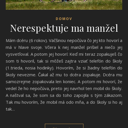
DOMOV
Nerespektuje ma manžel
Mám dcéru (6 rokov). Väčšinou nepočúva čo jej kto hovorí a
má v hlave svoje. Včera k nej manžel prišiel a niečo jej
vysvetľoval. A potom jej hovorí: Keď mi teraz zopakuješ čo
som ti hovoril, tak si môžeš zajtra vziať telefón do školy
(1.trieda, nosia hodinky). Hovorím, že si žiadny telefón do
školy nevezme. Čakal až mu to dcéra zopakuje. Dcéra mu
samozrejme zopakovala len koniec. A potom mi hovorí, že
vedel že ho nepočúva, preto jej navrhol ten mobil do školy.
A naštval sa, že som sa do toho zapojila s tým zákazom.
Tak mu hovorím, že mobil má odo mňa, a do školy si ho aj
tak…