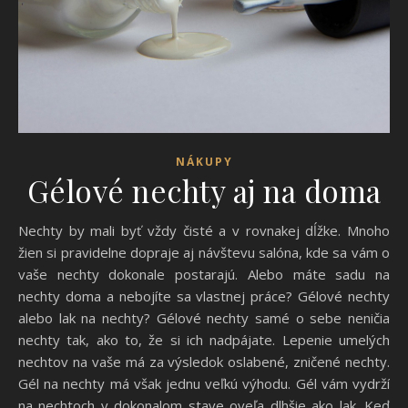
NÁKUPY
Gélové nechty aj na doma
Nechty by mali byť vždy čisté a v rovnakej dĺžke. Mnoho
žien si pravidelne dopraje aj návštevu salóna, kde sa vám o
vaše nechty dokonale postarajú. Alebo máte sadu na
nechty doma a nebojíte sa vlastnej práce? Gélové nechty
alebo lak na nechty? Gélové nechty samé o sebe neničia
nechty tak, ako to, že si ich nadpájate. Lepenie umelých
nechtov na vaše má za výsledok oslabené, zničené nechty.
Gél na nechty má však jednu veľkú výhodu. Gél vám vydrží
na nechtoch v dokonalom stave oveľa dlhšie ako lak. Keď