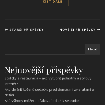
ČÍST DÁLE
STARŠÍ PŘÍSPĚVKY
NOVĚJŠÍ PŘÍSPĚVKY
Hledat
Nejnovější příspěvky
Stoličky a reštaurácia – ako vytvoriť jednotný a štýlový
interiér?
Ako chrániť koženú sedačku pred domácimi zvieratami a
deťmi
Aké výhody môžete očakávať od LED svietidiel