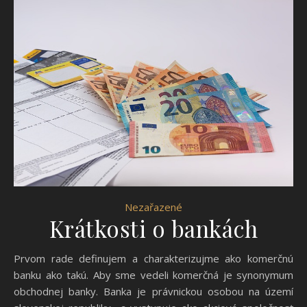
Nezařazené
Krátkosti o bankách
Prvom rade definujem a charakterizujme ako komerčnú
banku ako takú. Aby sme vedeli komerčná je synonymum
obchodnej banky. Banka je právnickou osobou na území