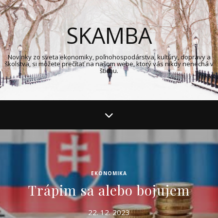
SKAMBA
Novinky zo sveta ekonomiky, poľnohospodárstva, kultúry, dopravy a
školstva, si môžete prečítať na našom webe, ktorý vás nikdy nenechá v
štichu.
EKONOMIKA
Trápim sa alebo bojujem
22. 12. 2023