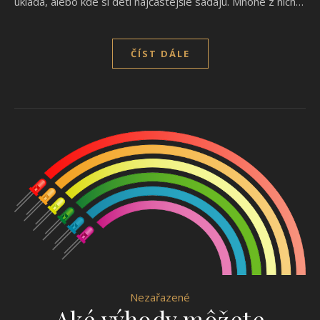
ukladá, alebo kde si deti najčastejšie sadajú. Mnohé z nich…
ČÍST DÁLE
Nezařazené
Aké výhody môžete