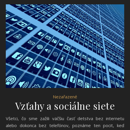
Nezařazené
Vzťahy a sociálne siete
Všetci, čo sme zažili väčšiu časť detstva bez internetu
alebo dokonca bez telefónov, poznáme ten pocit, keď