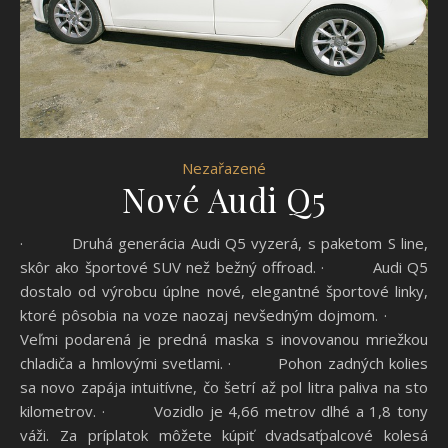
Nezařazené
Nové Audi Q5
· Druhá generácia Audi Q5 vyzerá, s paketom S line,
skôr ako športové SUV než bežný offroad. · Audi Q5
dostalo od výrobcu úplne nové, elegantné športové linky,
ktoré pôsobia na voze naozaj nevšedným dojmom. ·
Veľmi podarená je predná maska ​​s inovovanou mriežkou
chladiča a hmlovými svetlami. · Pohon zadných kolies
sa novo zapája intuitívne, čo šetrí až pol litra paliva na sto
kilometrov. · Vozidlo je 4,66 metrov dlhé a 1,8 tony
váži. Za príplatok môžete kúpiť dvadsaťpalcové kolesá