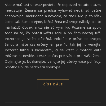
Ak ste muž, asi si teraz poviete, že odpoveď na túto otázku
neexistuje. Ženám sa predsa vyhovieť nedá, sú večne
nespokojné, nadurdené a nevedia, čo chcú. Nie je to však
úplne tak. Samozrejme, každá žena má svoje nálady, ale to
má každý človek, muži nie sú výnimka. Pozrime sa spolu
teda na to, čo poteší každú ženu a po čom naozaj túži.
Pozornosť.Je veľmi dôležitá. Pokiaľ ste práve so svojou
ženou a máte čas určený len pre ňu, tak jej ho venujte.
Pozerať futbal s kamarátmi, či sa vŕtať v motore auta
môžete aj neskôr. Teraz je čas pre vás a pre vašu ženu.
Objímajte ju, bozkávajte, venujte jej všetky vaše pohľady,
lichôtky a bude nadmieru spokojná.…
ČÍST DÁLE