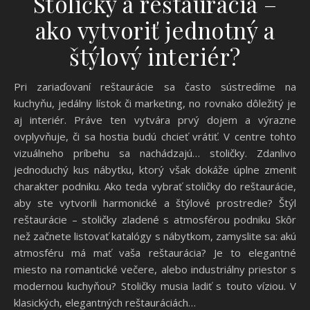
Stoličky a reštaurácia –
ako vytvoriť jednotný a
štýlový interiér?
Pri zariaďovaní reštaurácie sa často sústredíme na
kuchyňu, jedálny lístok či marketing, no rovnako dôležitý je
aj interiér. Práve ten vytvára prvý dojem a výrazne
ovplyvňuje, či sa hostia budú chcieť vrátiť. V centre tohto
vizuálneho príbehu sa nachádzajú… stoličky. Zdanlivo
jednoduchý kus nábytku, ktorý však dokáže úplne zmeniť
charakter podniku. Ako teda vybrať stoličky do reštaurácie,
aby ste vytvorili harmonické a štýlové prostredie? Štýl
reštaurácie – stoličky zladené s atmosférou podniku Skôr
než začnete listovať katalógy s nábytkom, zamyslite sa: akú
atmosféru má mať vaša reštaurácia? Je to elegantné
miesto na romantické večere, alebo industriálny priestor s
modernou kuchyňou? Stoličky musia ladiť s touto víziou. V
klasických, elegantných reštauráciách…