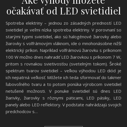
očakávať od LED svietidiel
Spotreba elektriny – jednou zo zásadných predností LED
svietidiel je veľmi nízka spotreba elektriny. V porovnaní so
starými typmi svietidiel, ako sú halogénové žiarovky alebo
žiarovky s volfrámovým vláknom, ide o mnohonásobne nižší
elektrický príkon. Napríklad volfrámovú žiarovku s príkonom
100 W možno dnes nahradiť LED žiarovkou s príkonom 7 W,
pritom s rovnakou svietivosťou (svetelným tokom). Široké
spektrum tvarov svietidiel – veľkou výhodou LED diód je
ich nepatrná veľkosť. Môžete ich teda sformovať do takmer
ľubovoľného tvaru a to potom ponúka výrobcom svietidiel
netušené možnosti. V ponuke svietidiel sú dnes LED
žiarivky, žiarovky s rôznymi päticami, LED pásiky, LED
panely alebo LED reflektory. V podstate nahrádzajú svojich
predchodcov s…