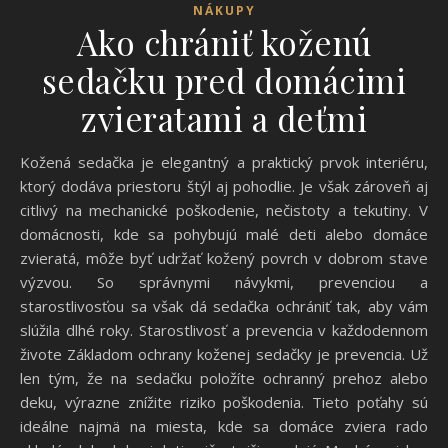
NÁKUPY
Ako chrániť koženú
sedačku pred domácimi
zvieratami a deťmi
Kožená sedačka je elegantný a praktický prvok interiéru,
ktorý dodáva priestoru štýl aj pohodlie. Je však zároveň aj
citlivý na mechanické poškodenie, nečistoty a tekutiny. V
domácnosti, kde sa pohybujú malé deti alebo domáce
zvieratá, môže byť udržať kožený povrch v dobrom stave
výzvou. So správnymi návykmi, prevenciou a
starostlivosťou sa však dá sedačka ochrániť tak, aby vám
slúžila dlhé roky. Starostlivosť a prevencia v každodennom
živote Základom ochrany koženej sedačky je prevencia. Už
len tým, že na sedačku položíte ochranný prehoz alebo
deku, výrazne znížite riziko poškodenia. Tieto poťahy sú
ideálne najmä na miesta, kde sa domáce zviera rado