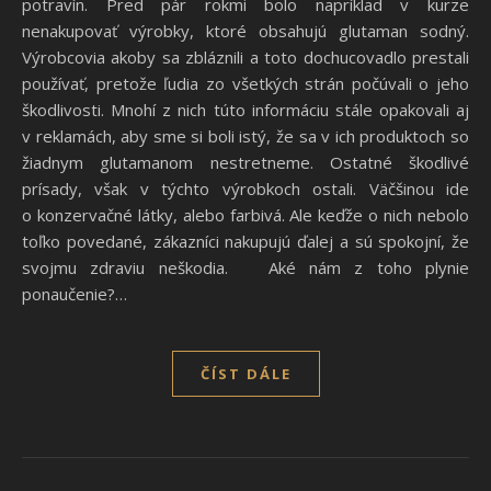
potravín. Pred pár rokmi bolo napríklad v kurze
nenakupovať výrobky, ktoré obsahujú glutaman sodný.
Výrobcovia akoby sa zbláznili a toto dochucovadlo prestali
používať, pretože ľudia zo všetkých strán počúvali o jeho
škodlivosti. Mnohí z nich túto informáciu stále opakovali aj
v reklamách, aby sme si boli istý, že sa v ich produktoch so
žiadnym glutamanom nestretneme. Ostatné škodlivé
prísady, však v týchto výrobkoch ostali. Väčšinou ide
o konzervačné látky, alebo farbivá. Ale keďže o nich nebolo
toľko povedané, zákazníci nakupujú ďalej a sú spokojní, že
svojmu zdraviu neškodia. Aké nám z toho plynie
ponaučenie?…
ČÍST DÁLE