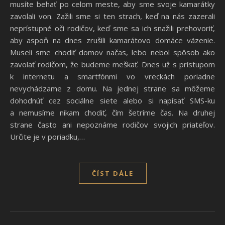
musíte behať po celom meste, aby sme svoje kamarátky
zavolali von. Zažili sme si ten strach, keď na nás zazerali
neprístupné oči rodičov, keď sme sa ich snažili prehovoriť,
aby aspoň na dnes zrušili kamarátovo domáce väzenie.
Museli sme chodiť domov načas, lebo nebol spôsob ako
zavolať rodičom, že budeme meškať. Dnes už s prístupom
k internetu a smartfónmi vo vreckách poriadne
nevychádzame z domu. Na jednej strane sa môžeme
dohodnúť cez sociálne siete alebo si napísať SMS-ku
a nemusíme nikam chodiť, čím šetríme čas. Na druhej
strane často ani nepoznáme rodičov svojich priateľov.
Určite je v poriadku,…
ČÍST DÁLE