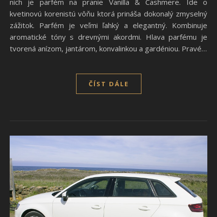
nich je parfém na pranie Vanilla & Cashmere. Ide o
kvetinovú korenistú vôňu ktorá prináša dokonalý zmyselný
zážitok. Parfém je veľmi ľahký a elegantný. Kombinuje
aromatické tóny s drevnými akordmi. Hlava parfému je
tvorená anízom, jantárom, konvalinkou a gardéniou. Pravé…
ČÍST DÁLE