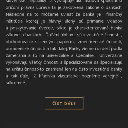
slovenskej republiky a vystupuje ako akciová spoločnosť
pričom právna úprava ta je zakotvená zákone o bankách.
Následne na to môžeme uviesť že banka je finančný
inštitúcia ktorej je hlavný úlohy sú primanie vkladov
a poskytovanie úverov, takto je charakterizovaná banka
zákone o bankách. Ďalšími úlohami sú investičné činnosti ,
obchodovanie s cennými papiermi, zmenárenské činnosti,
poradenské činnosti a tak ďalej. Banky vieme rozdeliť podľa
zamerania a to na univerzálne a špeciálne. Univerzálne
vykonávajú všetky činnosti a špecializovane sa špecializujú
na určitú činnosť-to znamená len na čisto investičné banky
a tak ďalej. Z hľadiska vlastníctva poznáme verejné ,
súkromné…
ČÍST DÁLE