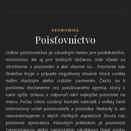
EKONOMIKA
Poisťovníctvo
Odbor poisťovníctva je zásadným nielen pre podnikateľov,
motoristov ale aj pre bežných občanov. Kde všade sa
stretneme s poistením a aké vlastne sú… Poistenie nás
finančne kryje v prípade negatívnej situácie ktorá vznikla
naším vlastným alebo cudzím zavinením. Často sa k
poisteniu dostaneme cez poisťovacieho agenta, ktorý s
nami spíše zmluvu a odporučí nám najlepšie poistenie na
mieru. Počas rokov osobný kontakt nahradil z veľkej časti
internetový vzťah poisťovateľa a poistníka. Niekedy si ani
neuvedomujeme v akých všetkých aspektoch života nás
poistenie sprevádza. Klasickým príkladom je povinnosť
zamestnancov alebo samostatne zárobkovo činné osoby