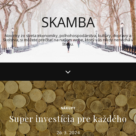
SKAMBA
Novinky zo sveta ekonomiky, poľnohospodárstva, kultúry, dopravy a
školstva, si môžete prečítať na našom webe, ktorý vás nikdy nenechá v
štichu.
NÁKUPY
Super investícia pre každého
26. 3. 2024