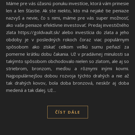
Máme pre vás úžasnú ponuku investície, ktorá vám prinesie
len a len šťastie. Ak ste niekto, kto má nejaké tie peniaze
nazvyš a nevie, čo s nimi, máme pre vás super možnosť,
ako vaše peniaze efektívne investovať. Predaj investičného
zlata https://goldvault.sk/ alebo investícia do zlata a jeho
obdoby je v posledných rokoch čoraz viac populárnym
spôsobom ako získať celkom veľkú sumu peňazí za
pomerne krátku dobu čakania. Už v pradávnej minulosti sa
takýmto spôsobom obchodovalo nielen so zlatom, ale aj so
striebrom, bronzom, meďou a rôznymi inými kovmi.
Najpopulárnejšou dobou rozvoja týchto drahých a nie až
tak drahých kovov, bola doba bronzová, neskôr aj doba
medená a tak ďalej. Už…
ČÍST DÁLE