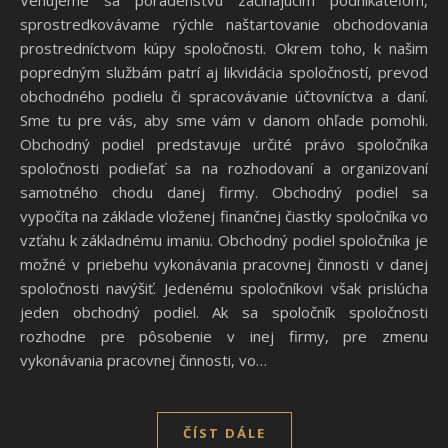
Venujeme sa poradenstvu začínajúcim podnikateľom,
sprostredkovávame rýchle naštartovanie obchodovania
prostredníctvom kúpy spoločnosti. Okrem toho, k našim
popredným službám patrí aj likvidácia spoločností, prevod
obchodného podielu či spracovávanie účtovníctva a daní.
Sme tu pre vás, aby sme vám v danom ohľade pomohli.
Obchodný podiel predstavuje určité právo spoločníka
spoločnosti podieľať sa na rozhodovaní a organizovaní
samotného chodu danej firmy. Obchodný podiel sa
vypočíta na základe vloženej finančnej čiastky spoločníka vo
vzťahu k základnému imaniu. Obchodný podiel spoločníka je
možné v priebehu vykonávania pracovnej činnosti v danej
spoločnosti navýšiť. Jedenému spoločníkovi však prislúcha
jeden obchodný podiel. Ak sa spoločník spoločnosti
rozhodne pre pôsobenie v inej firmy, pre zmenu
vykonávania pracovnej činnosti, vo…
ČÍST DÁLE