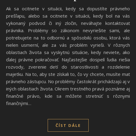
Ak sa ocitnete v situácii, kedy sa dopustíte právneho
prešľapu, alebo sa ocitnete v situácii, kedy bol na vás
vykonaný podvod či iný zločin, neváhajte kontaktovať
právnika. Problémy so zákonom nevyriešite sami, ale
potrebujete na to odbornú a spôsobilú osobu, ktorá vás
nielen usmerní, ale za vás problém vyrieši. V rôznych
oblastiach života sa vyskytnú situácie, kedy neviete, ako
ďalej právne pokračovať. Najčastejšie dospelí ľudia riešia
rozvody, zverenie detí do starostlivosti a rozdelenie
majetku. Na to, aby ste získali to, čo vy chcete, musíte mať
právneho zástupcu. No problémy častokrát prichádzajú aj v
iných oblastiach života. Okrem trestného pravá poznáme aj
finančné právo, kde sa môžete stretnúť s rôznymi
finančnými…
ČÍST DÁLE