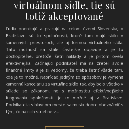
virtuálnom sídle, tie sú
totiž akceptované
Ľudia podnikajú a pracujú na celom území Slovenska, v
Bratislave sú to spoločnosti, ktoré tam majú sídlo v
kamenných priestoroch, ale aj formou virtuálneho sídla.
Táto možnosť sa stále častejšie objavuje a je to
pochopiteľné, pretože šetrí náklady a je pritom oveľa
efektívnejšia. Začínajúci podnikateľ má na zreteli svoje
finančné limity a je si vedomý, že treba šetriť všade tam,
kde je to možné. Napríklad jedným zo spôsobov je vymeniť
kamennú kanceláriu za virtuálne sídlo tak, aby bolo všetko v
súlade so zákonom, no s možnosťou efektívnejšieho
fungovania spoločnosti. Je to možné aj v Bratislave.
Podnikatelia v hlavnom meste sa musia dobre oboznámiť s
tým, čo na nich striehne v…