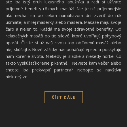
ste iba istý druh luxusného labužníka a radi si užívate
príjemné benefity rôznych masáží. Nie je nič príjemnejšie
ako nechať sa po celom namáhavom dni zveriť do rúk
usmiatej a milej masérky alebo maséra. Masáže majú svoje
čaro a nielen to. Každá má svoje zdravotné benefity. Od
relaxačných masáží po tie silové, ktoré uvoľňujú pohybový
aparát. Či ste si už naši svoju top obľúbenú masáž alebo
nie, skúšajte. Nové zážitky nás poháňajú vpred a poskytujú
nám korenie života. Niekedy je sladké a niekedy horké. Čo
takto vyskúšať korenie pikantné… Neviete kam večer alebo
chcete iba prekvapiť partnera? Nebojte sa navštíviť
niektorý zo…
ČÍST DÁLE