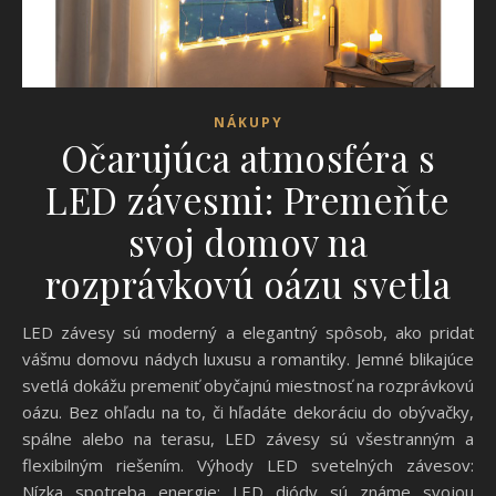
NÁKUPY
Očarujúca atmosféra s
LED závesmi: Premeňte
svoj domov na
rozprávkovú oázu svetla
LED závesy sú moderný a elegantný spôsob, ako pridať
vášmu domovu nádych luxusu a romantiky. Jemné blikajúce
svetlá dokážu premeniť obyčajnú miestnosť na rozprávkovú
oázu. Bez ohľadu na to, či hľadáte dekoráciu do obývačky,
spálne alebo na terasu, LED závesy sú všestranným a
flexibilným riešením. Výhody LED svetelných závesov:
Nízka spotreba energie: LED diódy sú známe svojou