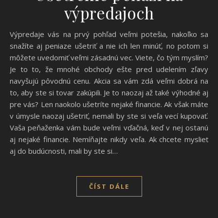
výpredajoch
Výpredaje vás na prvý pohľad veľmi potešia, nakoľko sa
snažíte aj peniaze ušetriť a nie ich len minúť, no potom si
môžete uvedomiť veľmi zásadnú vec. Viete, čo tým myslím?
Je to to, že mnohé obchody ešte pred udelením zľavy
navyšujú pôvodnú cenu. Akcia sa vám zdá veľmi dobrá na
to, aby ste si tovar zakúpili. Je to naozaj až také výhodné aj
pre vás? Len naokolo ušetríte nejaké financie. Ak však máte
v úmysle naozaj ušetriť, nemali by ste si veľa vecí kupovať.
Vaša peňaženka vám bude veľmi vďačná, keď v nej ostanú
aj nejaké financie. Nemíňajte nikdy veľa. Ak chcete myslieť
aj do budúcnosti, mali by ste si…
ČÍST DÁLE