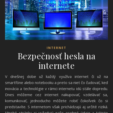
INTERNET
Bezpečnosť hesla na
internete
V dnešnej dobe už každý využíva internet či už na
smartfóne alebo notebooku a preto sa niet čo čudovať, keď
inovácia a technológie v rámci internetu idú stále dopredu.
Dnes môžeme cez internet nakupovať, vzdelávať sa,
komunikovať, jednoducho môžete robiť čokoľvek čo si
predstavíte. S internetom však prichádzajú aj určité riziká.
Mnohé stránky si vyžadujú naše osobné údaje a takisto