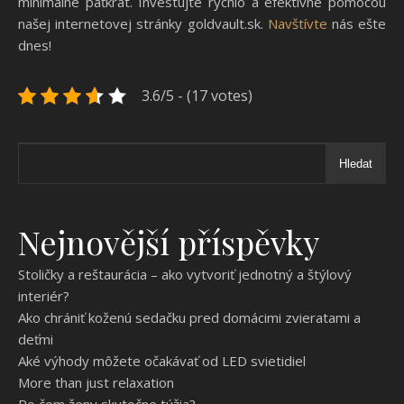
minimálne päťkrát. Investujte rýchlo a efektívne pomocou
našej internetovej stránky goldvault.sk.
Navštívte
nás ešte
dnes!
3.6/5 - (17 votes)
Hledat
Nejnovější příspěvky
Stoličky a reštaurácia – ako vytvoriť jednotný a štýlový
interiér?
Ako chrániť koženú sedačku pred domácimi zvieratami a
deťmi
Aké výhody môžete očakávať od LED svietidiel
More than just relaxation