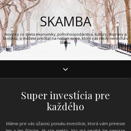
SKAMBA
Novinky zo sveta ekonomiky, poľnohospodárstva, kultúry, dopravy a
školstva, si môžete prečítať na našom webe, ktorý vás nikdy nenechá v
štichu.
Super investícia pre
každého
Máme pre vás úžasnú ponuku investície, ktorá vám prinesie
len a len šťastie. Ak ste niekto, kto má nejaké tie peniaze