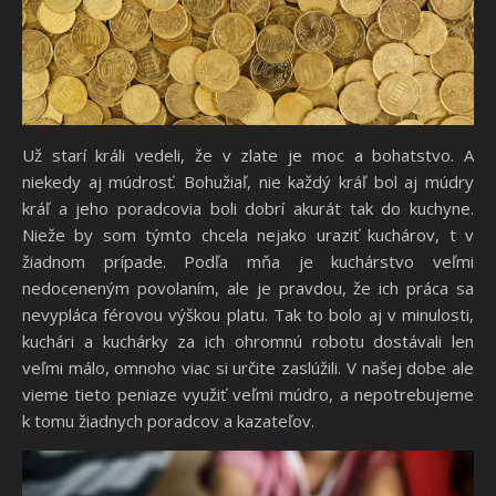
Už starí králi vedeli, že v zlate je moc a bohatstvo. A
niekedy aj múdrosť. Bohužiaľ, nie každý kráľ bol aj múdry
kráľ a jeho poradcovia boli dobrí akurát tak do kuchyne.
Nieže by som týmto chcela nejako uraziť kuchárov, t v
žiadnom prípade. Podľa mňa je kuchárstvo veľmi
nedoceneným povolaním, ale je pravdou, že ich práca sa
nevypláca férovou výškou platu. Tak to bolo aj v minulosti,
kuchári a kuchárky za ich ohromnú robotu dostávali len
veľmi málo, omnoho viac si určite zaslúžili. V našej dobe ale
vieme tieto peniaze využiť veľmi múdro, a nepotrebujeme
k tomu žiadnych poradcov a kazateľov.