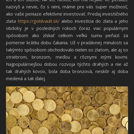
nazvyš a nevie, čo s nimi, máme pre vás super možnosť,
ako vaše peniaze efektívne investovať. Predaj investičného
zlata
https://goldvault.sk/
alebo investícia do zlata a jeho
obdoby je v posledných rokoch čoraz viac populárnym
spôsobom ako získať celkom veľkú sumu peňazí za
pomerne krátku dobu čakania. Už v pradávnej minulosti sa
takýmto spôsobom obchodovalo nielen so zlatom, ale aj so
striebrom, bronzom, meďou a rôznymi inými kovmi.
Najpopulárnejšou dobou rozvoja týchto drahých a nie až
tak drahých kovov, bola doba bronzová, neskôr aj doba
medená a tak ďalej.