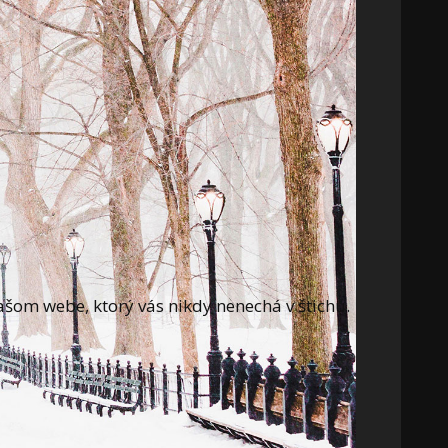
ašom webe, ktorý vás nikdy nenechá v štichu.