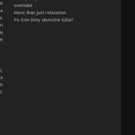
vé
svietidiel
ia
More than just relaxation
a.
Po čom ženy skutočne túžia?
ri
aj
ie
e,
na
ch
l,