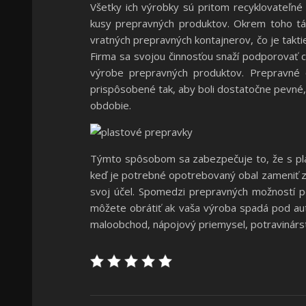
Všetky ich výrobky sú pritom recyklovateľné
kusy prepravných produktov. Okrem toho tát
vratných prepravných kontajnerov, čo je takt
Firma sa svojou činnosťou snaží podporovať c
výrobe prepravných produktov. Prepravné 
prispôsobené tak, aby boli dostatočne pevné, o
obdobie.
Týmto spôsobom sa zabezpečuje to, že s pla
keď je potrebné opotrebovaný obal zameniť za
svoj účel. Spomedzi prepravných možností po
môžete obrátiť ak vaša výroba spadá pod au
maloobchod, nápojový priemysel, potravinárst