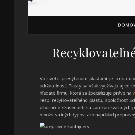
DOMO
Recyklovateľn
Vo svete presýtenom plastami je treba nad
udržateľnosť. Plasty sa však využívajú aj vo
hľadáte firmu, ktorá sa špecializuje práve na
v
resp. recyklovateľného plastu, spoločnosť Sch
dlhoročné skúsenosti sú zárukou kvalitných p
množstva iných typov, ako napríklad prepravnýc