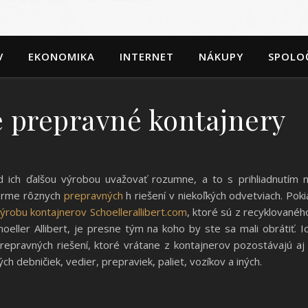
V
EKONOMIKA
INTERNET
NÁKUPY
SPOLO
é prepravné kontajnery
 ich ďalšou výrobou uvažovať rozumne, a to s prihliadnutím 
 forme rôznych
prepravných
h riešení v niekoľkých odvetviach. Poki
ýrobu kontajnerov Schoellerallibert.com
, ktoré sú z recyklovanéh
oeller Allibert, je presne tým na koho by ste sa mali obrátiť. I
repravných riešení, ktoré vrátane z kontajnerov pozostávajú aj
h debničiek, vedier, prepraviek, paliet, vozíkov a iných.