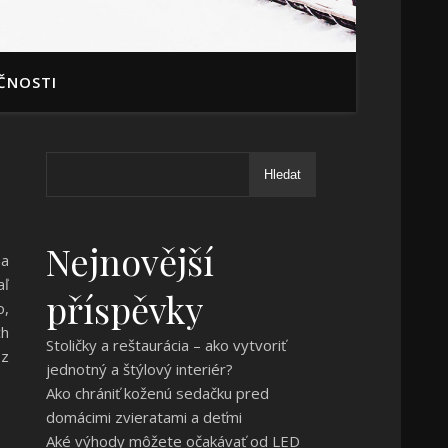
ČNOSTI
Hledat
Nejnovější
na
aľ
příspěvky
o,
ch
Stoličky a reštaurácia – ako vytvoriť
 z
jednotný a štýlový interiér?
Ako chrániť koženú sedačku pred
domácimi zvieratami a deťmi
Aké výhody môžete očakávať od LED