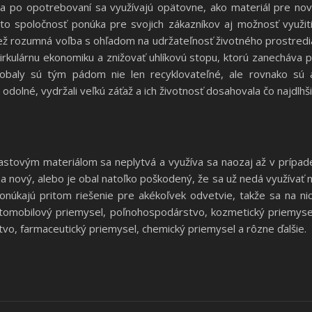
 a po opotrebovaní sa využívajú opätovne, ako materiál pre no
o spoločnosť ponúka pre svojich zákazníkov aj možnosť využit
iež rozumná voľba s ohľadom na udržateľnosť životného prostredi
irkulárnu ekonomiku a znižovať uhlíkovú stopu, ktorú zanecháva p
obaly sú tým pádom nie len recyklovateľné, ale rovnako sú 
dolné, vydržali veľkú záťaž a ich životnosť dosahovala čo najdlhš
stovým materiálom sa neplytvá a využíva sa naozaj až v prípad
 nový, alebo je obal natoľko poškodený, že sa už nedá využívať 
núkajú pritom riešenie pre akékoľvek odvetvie, takže sa na ni
tomobilový priemysel, poľnohospodárstvo, kozmetický priemyse
vo, farmaceutický priemysel, chemický priemysel a rôzne ďalšie.