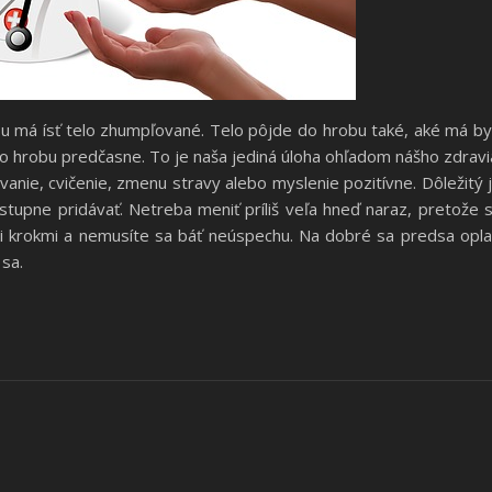
u má ísť telo zhumpľované. Telo pôjde do hrobu také, aké má by
do hrobu predčasne. To je naša jediná úloha ohľadom nášho zdravi
vanie, cvičenie, zmenu stravy alebo myslenie pozitívne. Dôležitý 
stupne pridávať. Netreba meniť príliš veľa hneď naraz, pretože 
mi krokmi a nemusíte sa báť neúspechu. Na dobré sa predsa opla
 sa.