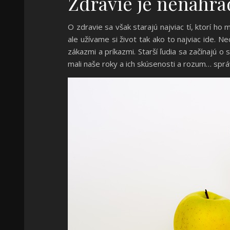
Zdravie je nenahra
O zdravie sa však starajú najviac tí, ktorí h
ale užívame si život tak ako to najviac ide. 
zákazmi a príkazmi. Starší ľudia sa začínajú o
mali naše roky a ich skúsenosti a rozum… správ