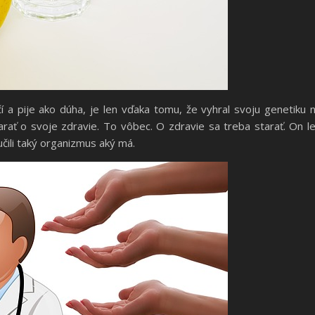
čí a pije ako dúha, je len vďaka tomu, že vyhral svoju genetiku 
tarať o svoje zdravie. To vôbec. O zdravie sa treba starať. On l
čili taký organizmus aký má.