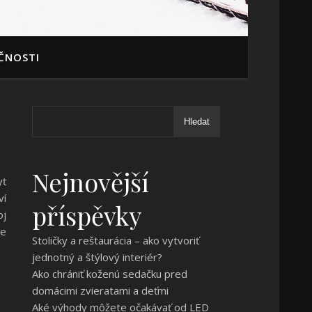
ČNOSTI
Hledat
Nejnovější
yť
ví
příspěvky
oj
de
Stoličky a reštaurácia – ako vytvoriť
jednotný a štýlový interiér?
Ako chrániť koženú sedačku pred
domácimi zvieratami a deťmi
Aké výhody môžete očakávať od LED