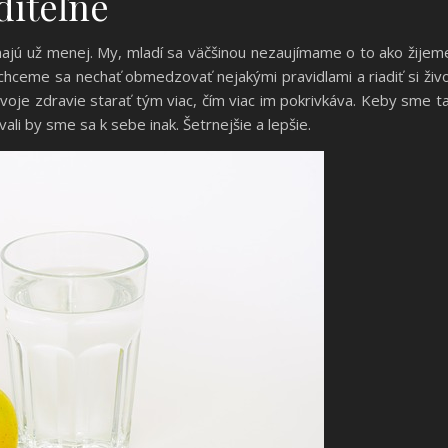
diteľné
o majú už menej. My, mladí sa väčšinou nezaujímame o to ako žijem
Nechceme sa nechať obmedzovať nejakými pravidlami a riadiť si živ
 svoje zdravie starať tým viac, čím viac im pokrivkáva. Keby sme t
ali by sme sa k sebe inak. Šetrnejšie a lepšie.