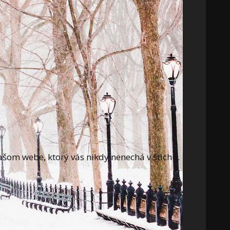
ašom webe, ktorý vás nikdy nenechá v štichu.