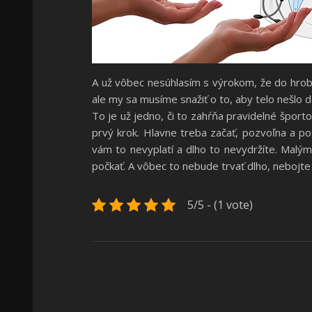
A už vôbec nesúhlasím s výrokom, že do hrob
ale my sa musíme snažiť o to, aby telo nešlo 
To je už jedno, či to zahŕňa pravidelné športo
prvý krok. Hlavne treba začať, pozvoľna a po
vám to nevyplatí a dlho to nevydržíte. Malý
počkať. A vôbec to nebude trvať dlho, nebojte
5/5 - (1 vote)