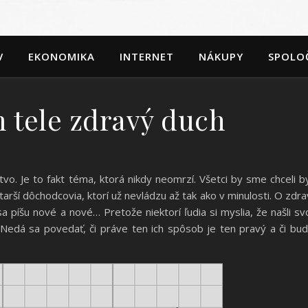
V
EKONOMIKA
INTERNET
NÁKUPY
SPOLO
 tele zdravý duch
o. Je to fakt téma, ktorá nikdy neomrzí. Všetci by sme chceli b
arší dôchodcovia, ktorí už nevládzu až tak ako v minulosti. O zdra
 píšu nové a nové… Pretože niektorí ľudia si myslia, že našli sv
 Nedá sa povedať, či práve ten ich spôsob je ten pravý a či bu