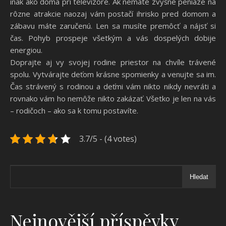
inak ako doma pri televízore. Ak nemáte zvyšné peniaze na
rôzne atrakcie naozaj vám postačí ihrisko pred domom a
zábavu máte zaručenú. Len sa musíte premôcť a nájsť si
čas. Pohyb prospeje všetkým a vás dospelých dobije
energiou.
Doprajte aj vy svojej rodine priestor na chvíle trávené
spolu. Vytvárajte deťom krásne spomienky a venujte sa im.
Čas strávený s rodinou a deťmi vám nikto nikdy nevráti a
rovnako vám ho nemôže nikto zakázať. Všetko je len na vás
– rodičoch – ako sa k tomu postavíte.
3.7/5 - (4 votes)
Hledat
Nejnovější příspěvky