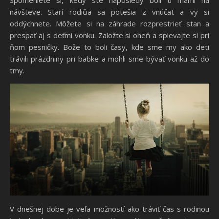
návšteve. Starí rodičia sa potešia z vnúčat a vy si
oddýchnete. Môžete si na záhrade rozprestrieť stan a
prespať aj s deťmi vonku. Založte si oheň a spievajte si pri
ňom pesničky. Bože to boli časy, kde sme my ako deti
trávili prázdniny pri babke a mohli sme bývať vonku až do
tmy.
V dnešnej dobe je veľa možností ako tráviť čas s rodinou