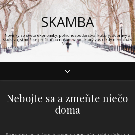
SKAMBA
Novinky zo sveta ekonomiky, poľnohospodárstva, kultúry, dopravy a
školstva, si môžete prečítať na našom webe, ktorý vás nikdy nenechá v
štichu.
Nebojte sa a zmeňte niečo
doma
Stereotyp vo vašom harmonograme vám robí vrásky na