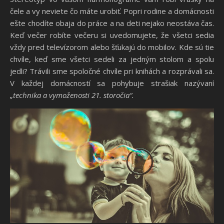
čele a vy neviete čo máte urobiť. Popri rodine a domácnosti
ešte chodíte obaja do práce a na deti nejako neostáva čas.
Keď večer robíte večeru si uvedomujete, že všetci sedia
vždy pred televízorom alebo šťukajú do mobilov. Kde sú tie
chvíle, keď sme všetci sedeli za jedným stolom a spolu
jedli? Trávili sme spoločné chvíle pri knihách a rozprávali sa.
V každej domácností sa pohybuje strašiak nazývaní
„technika a vymoženosti 21. storočia“.