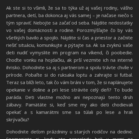
Ak ste si to všimli, že sa to týka už aj vašej rodiny, vášho
partnera, detí, ba dokonca aj vás samej – je načase niečo s
tým spraviť. Nebojte sa začať od seba. Nájdite
nedostatky
vo vašej domácnosti a rodine. Porozmýšľajte čo by vás
všetkých bavilo a spojilo. Nájdite si čas a priestor a začnite
riešiť situáciu, komunikujte a pýtajte sa. Ak sa zvyknú vaše
deti nudiť vymyslite im program na víkend, či poobedie.
Choďte vonku na hojdačku, ak prší vezmite ich na interné
ihrisko. Dohodnite sa aj s partnerom a spolu trávte chvíle v
prírode. Pobaľte si do ruksaka loptu a zahrajte si futbal.
Teraz sa blíži leto, tak čo vám bráni v tom, že si naplánujete
opekanie v doline a pri lese strávite celý deň? To bude
paráda. Deti vlastne možno ani nepoznajú tento druh
zábavy. Pamätáte si, keď sme my ako deti chodievali
opekať a s kamarátmi sme sa túlali po lese a hrali
skrývačku?
Dohodnite deťom prázdniny u starých rodičov na dedine.
Spomeniete si, kedy ste naposledy boli u mami na